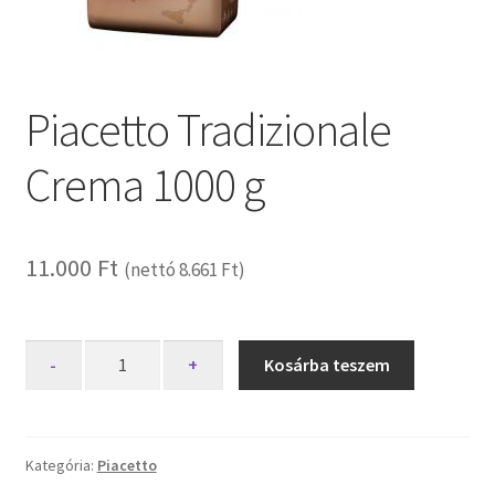
Piacetto Tradizionale
Crema 1000 g
11.000
Ft
(nettó
8.661
Ft
)
Piacetto
-
+
Kosárba teszem
Tradizionale
Crema
1000
g
Kategória:
Piacetto
mennyiség