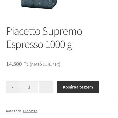
Piacetto Supremo
Espresso 1000 g
14.500
Ft
(nettó
11.417
Ft
)
Piacetto
-
+
Kosárba teszem
Supremo
Espresso
1000
g
Kategória:
Piacetto
mennyiség