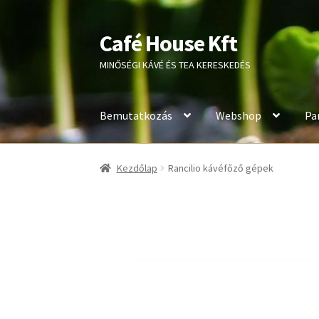
Café House Kft
Ugrás
Kilépés
a
a
MINŐSÉGI KÁVÉ ÉS TEA KERESKEDÉS
navigációhoz
tartalomba
Bemutatkozás
Webshop
Pa
Kezdőlap
Rancilio kávéfőző gépek