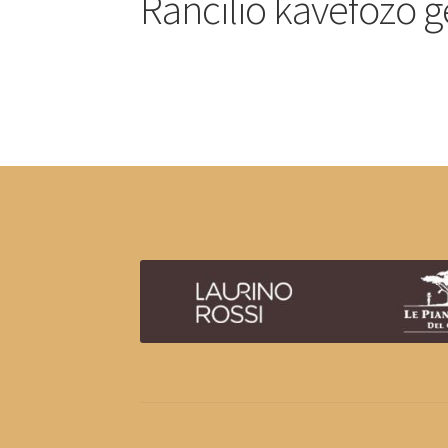
Rancilio kávéfőző 