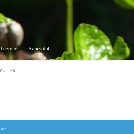
rtnereink
Kapcsolat
 Classe 9
nek.