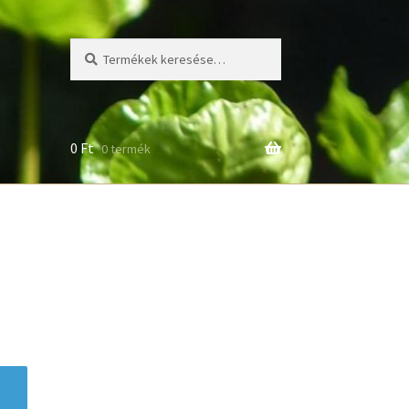
Keresés
Keresés
a
következőre:
0
Ft
0 termék