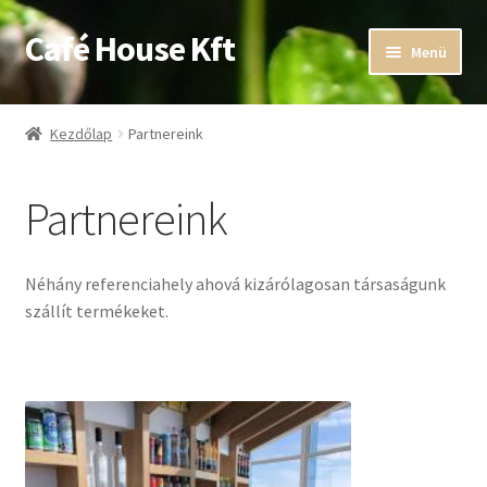
Café House Kft
Ugrás
Kilépés
Menü
a
a
navigációhoz
tartalomba
Expand
Bemutatkozás
child
Kezdőlap
Partnereink
menu
Expand
Webshop
child
Partnereink
menu
Partnereink
Kapcsolat
Néhány referenciahely ahová kizárólagosan társaságunk
szállít termékeket.