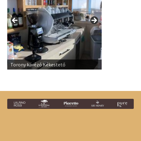
Torony kávézó Kékestető