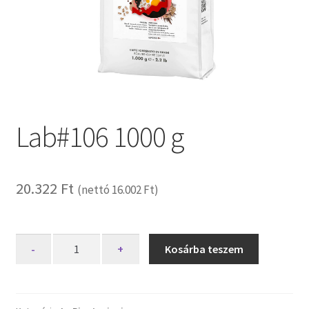
Lab#106 1000 g
20.322
Ft
(nettó
16.002
Ft
)
Lab#106
-
+
Kosárba teszem
1000
g
mennyiség