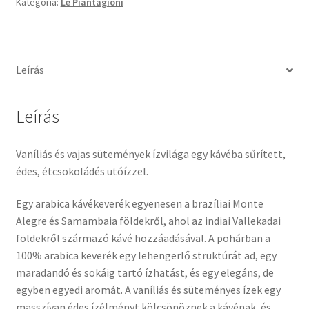
Kategória:
Le Piantagioni
Leírás
Leírás
Vaníliás és vajas sütemények ízvilága egy kávéba sűrített,
édes, étcsokoládés utóízzel.
Egy arabica kávékeverék egyenesen a brazíliai Monte
Alegre és Samambaia földekről, ahol az indiai Vallekadai
földekről származó kávé hozzáadásával. A pohárban a
100% arabica keverék egy lehengerlő struktúrát ad, egy
maradandó és sokáig tartó ízhatást, és egy elegáns, de
egyben egyedi aromát. A vaníliás és süteményes ízek egy
masszívan édes ízélményt kölcsönöznek a kávénak, és