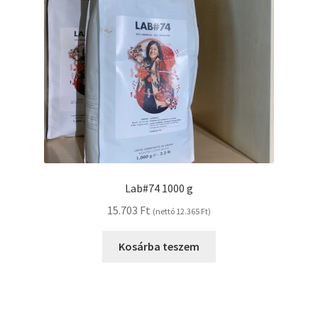
Lab#74 1000 g
15.703
Ft
(nettó
12.365
Ft
)
Kosárba teszem