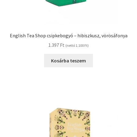
English Tea Shop csipkebogyó – hibiszkusz, vörösáfonya
1.397
Ft
(nettó
1.100
Ft
)
Kosárba teszem