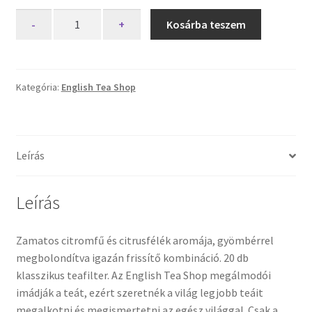
English
-
+
Kosárba teszem
Tea
Shop
gyömbér
-
Kategória:
English Tea Shop
citromfű
tea,
citrus
Leírás
ízesítéssel
mennyiség
Leírás
Zamatos citromfű és citrusfélék aromája, gyömbérrel
megbolondítva igazán frissítő kombináció. 20 db
klasszikus teafilter. Az English Tea Shop megálmodói
imádják a teát, ezért szeretnék a világ legjobb teáit
megalkotni és megismertetni az egész világgal. Csak a