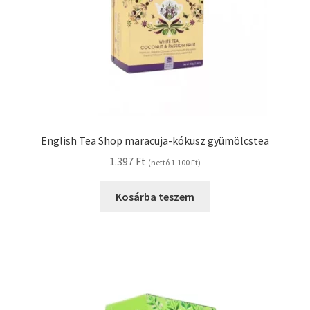
English Tea Shop maracuja-kókusz gyümölcstea
1.397
Ft
(nettó
1.100
Ft
)
Kosárba teszem