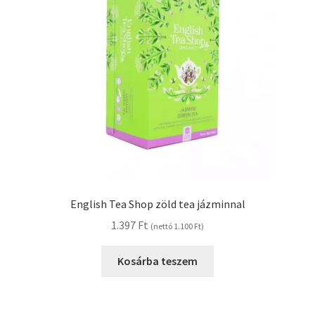
English Tea Shop zöld tea jázminnal
1.397
Ft
(nettó
1.100
Ft
)
Kosárba teszem