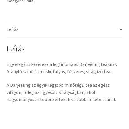
Kategória:
Pure
Leírás
Leírás
Egy elegáns keveréke a legfinomabb Darjeeling teáknak.
Aranyló színű és muskotályos, fűszeres, virág ízű tea.
A Darjeeling az egyik legjobb minőségű tea az egész
világon, főleg az Egyesült Királyságban, ahol
hagyományosan többre értékelik a többi fekete teánál.