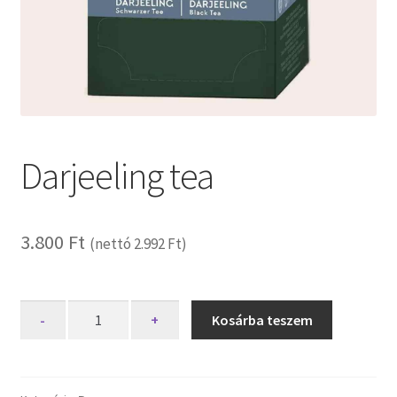
Darjeeling tea
3.800
Ft
(nettó
2.992
Ft
)
Darjeeling
-
+
Kosárba teszem
tea
mennyiség