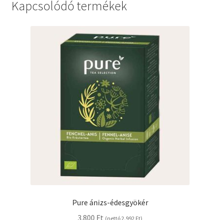
Kapcsolódó termékek
Pure ánizs-édesgyökér
3.800
Ft
(nettó
2.992
Ft
)