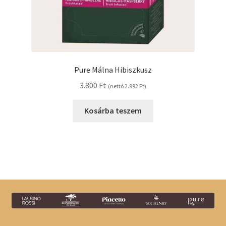
Pure Málna Hibiszkusz
3.800
Ft
(nettó
2.992
Ft
)
Kosárba teszem